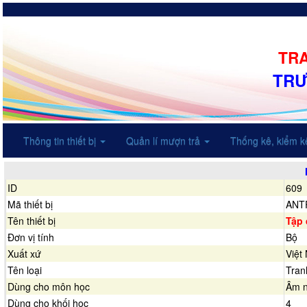
TRA
TRƯ
Thông tin thiết bị
Quản lí mượn trả
Thống kê, kiểm 
ID
609
Mã thiết bị
ANT
Tên thiết bị
Tập 
Đơn vị tính
Bộ
Xuất xứ
Việt
Tên loại
Tran
Dùng cho môn học
Âm 
Dùng cho khối học
4