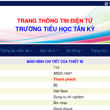
TRANG THÔNG TIN ĐIỆN TỬ
TRƯỜNG TIỂU HỌC TÂN KỲ
Thống kê, kiểm kê
Xem và in
Hệ thống
Trang chủ
MÀN HÌNH CHI TIẾT CỦA THIẾT BỊ
712
ANDC-0067
Thanh phách
Bộ
Việt Nam
Dụng cụ thí nghiệm
Âm nhạc
Dùng chung